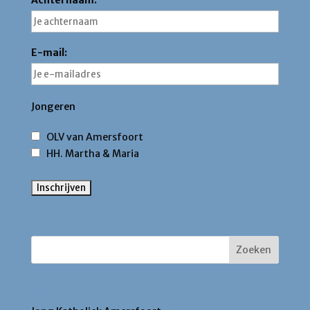
Achternaam:
E-mail:
Jongeren
OLV van Amersfoort
HH. Martha & Maria
Zoek binnen deze site
Contact