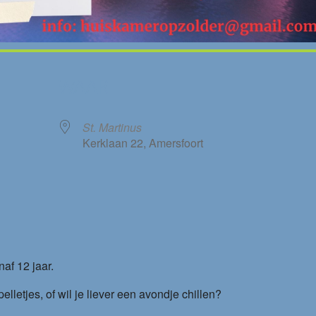
WAAR
St. Martinus
Kerklaan 22, Amersfoort
le Calendar
iCalendar
af 12 jaar.
lletjes, of wil je liever een avondje chillen?