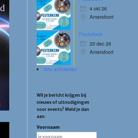
4 okt 26
Amersfoort
Peuterkerk
20 dec 26
Amersfoort
Alle activiteiten
Blijf op de hoogte
Wil je bericht krijgen bij
nieuws of uitnodigingen
voor events? Meld je dan
aan:
Voornaam