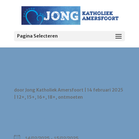
Pagina Selecteren
Elke vrijdagavond Hang
out
door
Jong Katholiek Amersfoort
|
14 februari 2025
|
12+
,
15+
,
16+
,
18+
,
ontmoeten
WANNEER
14/02/2025 - 15/02/2025