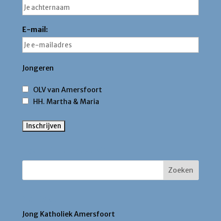
E-mail:
Jongeren
OLV van Amersfoort
HH. Martha & Maria
Zoek binnen deze site
Contact
Jong Katholiek Amersfoort