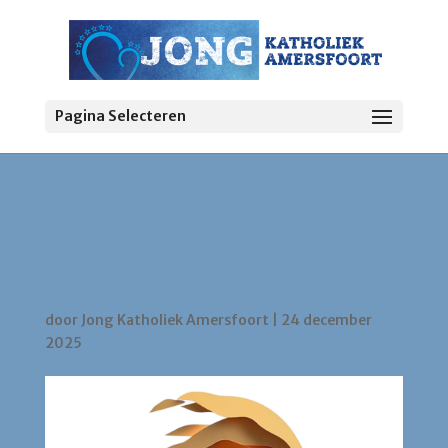
Pagina Selecteren
Familiekerstviering
”Waar droom jij van met
kerst?”
door
Jong Katholiek Amersfoort
|
24 december
2025