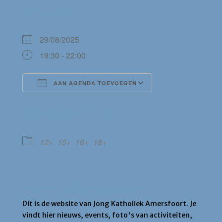
WANNEER
29/08/2025
19:30 - 22:00
AAN AGENDA TOEVOEGEN
Download ICS
Google Calendar
EVENEMENT TYPE
12+
15+
16+
18+
Jong Katholiek Amersfoort
Dit is de website van Jong Katholiek Amersfoort. Je
vindt hier nieuws, events, foto's van activiteiten,