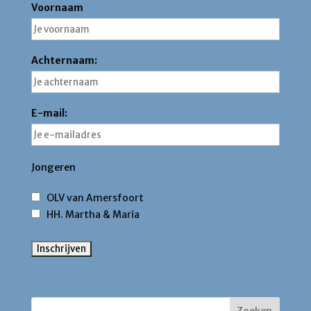
Voornaam
Achternaam:
E-mail:
Jongeren
OLV van Amersfoort
HH. Martha & Maria
Zoek binnen deze site