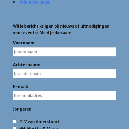
Alle activiteiten
Blijf op de hoogte
Wil je bericht krijgen bij nieuws of uitnodigingen
voor events? Meld je dan aan:
Voornaam
Achternaam:
E-mail:
Jongeren
OLV van Amersfoort
HH. Martha & Maria