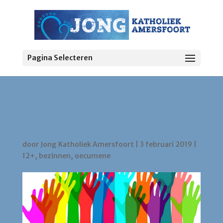
Pagina Selecteren
Brandhout Café: Wees
jezelf!
door
Jong Katholiek Amersfoort
|
3 februari 2019
|
12+
,
bezinnen
,
oecumene