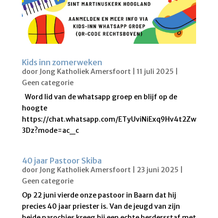
Kids inn zomerweken
door
Jong Katholiek Amersfoort
|
11 juli 2025
|
Geen categorie
Word lid van de whatsapp groep en blijf op de
hoogte
https://chat.whatsapp.com/ETyUviNiExq9Hv4t2Zw
3Dz?mode=ac_c
40 jaar Pastoor Skiba
door
Jong Katholiek Amersfoort
|
23 juni 2025
|
Geen categorie
Op 22 juni vierde onze pastoor in Baarn dat hij
precies 40 jaar priester is. Van de jeugd van zijn
beide parochies kreeg hij een echte herdersstaf met