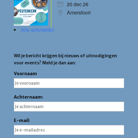
20 dec 26
Amersfoort
Alle activiteiten
Blijf op de hoogte
Wil je bericht krijgen bij nieuws of uitnodigingen
voor events? Meld je dan aan:
Voornaam
Achternaam:
E-mail: