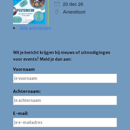
20 dec 26
Amersfoort
Alle activiteiten
Blijf op de hoogte
Wil je bericht krijgen bij nieuws of uitnodigingen
voor events? Meld je dan aan:
Voornaam
Achternaam:
E-mail: