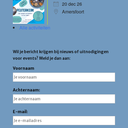
20 dec 26
Amersfoort
Alle activiteiten
Blijf op de hoogte
Wil je bericht krijgen bij nieuws of uitnodigingen
voor events? Meld je dan aan:
Voornaam
Achternaam:
E-mail: