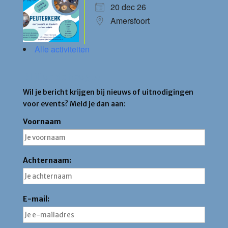
20 dec 26
Amersfoort
Alle activiteiten
Blijf op de hoogte
Wil je bericht krijgen bij nieuws of uitnodigingen
voor events? Meld je dan aan:
Voornaam
Achternaam:
E-mail: