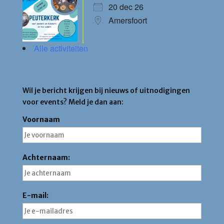
20 dec 26
Amersfoort
Alle activiteiten
Blijf op de hoogte
Wil je bericht krijgen bij nieuws of uitnodigingen
voor events? Meld je dan aan:
Voornaam
Achternaam:
E-mail: