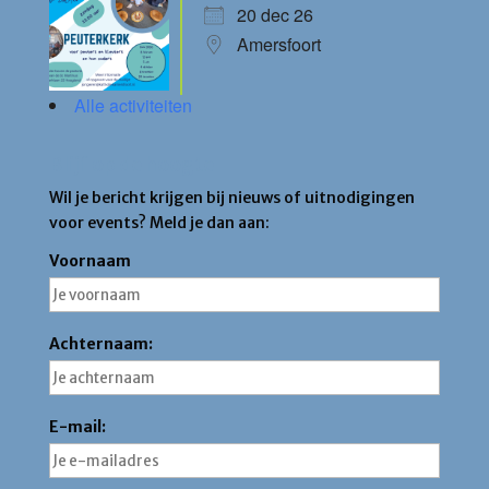
20 dec 26
Amersfoort
Alle activiteiten
Blijf op de hoogte
Wil je bericht krijgen bij nieuws of uitnodigingen
voor events? Meld je dan aan:
Voornaam
Achternaam:
E-mail: