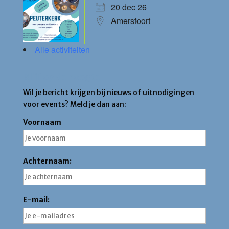
20 dec 26
Amersfoort
Alle activiteiten
Blijf op de hoogte
Wil je bericht krijgen bij nieuws of uitnodigingen
voor events? Meld je dan aan:
Voornaam
Achternaam:
E-mail: