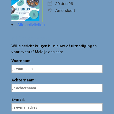
20 dec 26
Amersfoort
Alle activiteiten
Blijf op de hoogte
Wil je bericht krijgen bij nieuws of uitnodigingen
voor events? Meld je dan aan:
Voornaam
Achternaam:
E-mail: