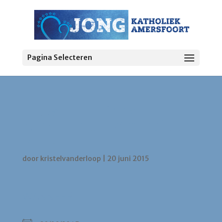
Pagina Selecteren
Glow in the Dark –
Kerkennacht Amersfoort
2015
door
kristelvanderloop
|
20 juni 2015
WANNEER