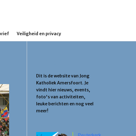
rief
Veiligheid en privacy
Jong Katholiek
Amersfoort
Dit is de website van Jong
Katholiek Amersfoort. Je
vindt hier nieuws, events,
foto's van activiteiten,
leuke berichten en nog veel
meer!
Agenda
Peuterkerk