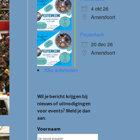
4 okt 26
Amersfoort
Peuterkerk
20 dec 26
Amersfoort
Alle activiteiten
Blijf op de hoogte
Wil je bericht krijgen bij
nieuws of uitnodigingen
voor events? Meld je dan
aan:
Voornaam