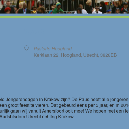
WAAR
Pastorie Hoogland
Kerklaan 22, Hoogland, Utrecht, 3828EB
le Calendar
iCalendar
eld Jongerendagen in Krakow zijn? De Paus heeft alle jongeren 
groot feest te vieren. Dat gebeurd eens per 3 jaar, en in 201
uurlijk gaan wij vanuit Amersfoort ook mee! We hopen met een l
t Aartsbisdom Utrecht richting Krakow.