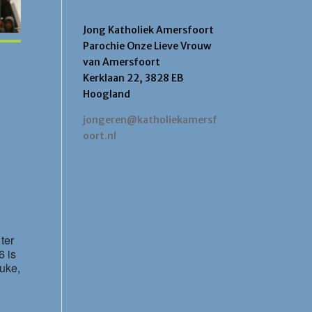
Contact
Jong Katholiek Amersfoort
Parochie Onze Lieve Vrouw
van Amersfoort
Kerklaan 22, 3828 EB
Hoogland
jongeren@katholiekamersf
oort.nl
Office 365
Outlook Live
ter
6 is
euke,