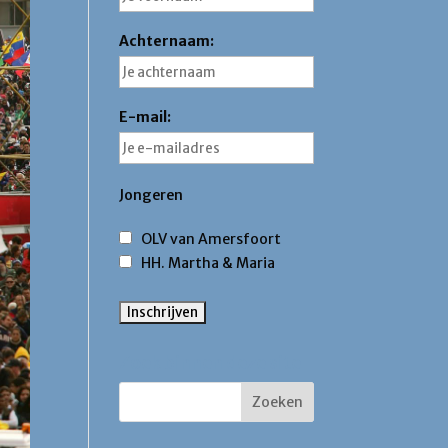
Achternaam:
E-mail:
Jongeren
OLV van Amersfoort
HH. Martha & Maria
Zoek binnen deze site