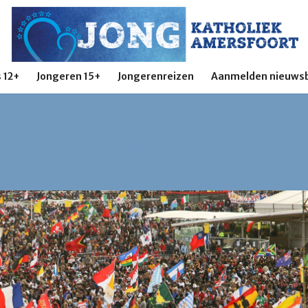
 12+
Jongeren 15+
Jongerenreizen
Aanmelden nieuwsb
eld Jongerendagen