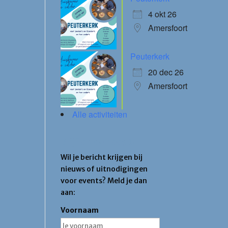
4 okt 26
Amersfoort
Peuterkerk
20 dec 26
Amersfoort
Alle activiteiten
Blijf op de hoogte
Wil je bericht krijgen bij
nieuws of uitnodigingen
voor events? Meld je dan
aan:
Voornaam