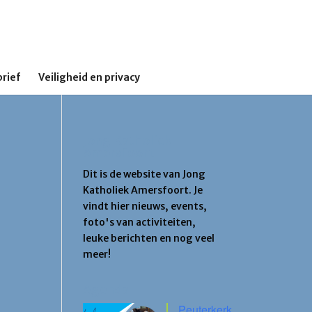
rief
Veiligheid en privacy
Jong Katholiek
Amersfoort
Dit is de website van Jong
Katholiek Amersfoort. Je
vindt hier nieuws, events,
foto's van activiteiten,
leuke berichten en nog veel
meer!
Agenda
Peuterkerk