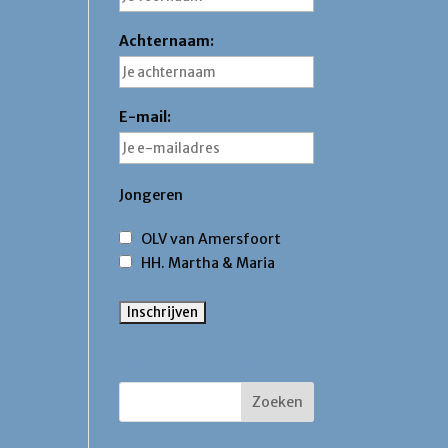
Achternaam:
E-mail:
Jongeren
OLV van Amersfoort
HH. Martha & Maria
Zoek binnen deze site