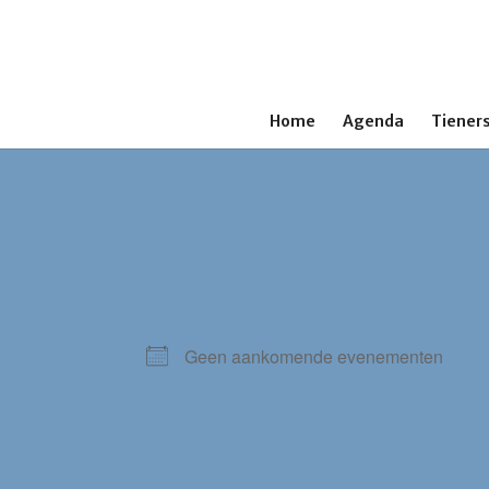
Home
Agenda
Tieners
Passion
VOLGENDE ACTIVITEIT
Geen aankomende evenementen
BESCHRIJVING