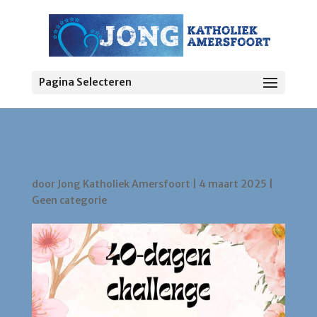
Pagina Selecteren
40-dagen challenge
door
Jong Katholiek Amersfoort
|
4 maart 2025
|
Geen categorie