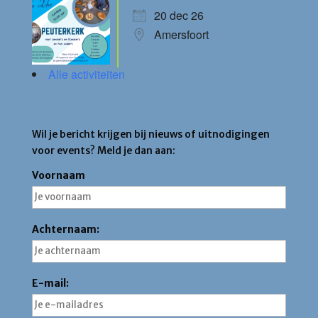
20 dec 26
Amersfoort
Alle activiteiten
Blijf op de hoogte
Wil je bericht krijgen bij nieuws of uitnodigingen
voor events? Meld je dan aan:
Voornaam
Achternaam:
E-mail: