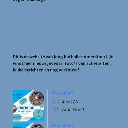
https://chat.whatsapp.com/GqZv7oZTudJH5WgFP
DQ9kr
Jong Katholiek Amersfoort
Dit is de website van Jong Katholiek Amersfoort. Je
vindt hier nieuws, events, foto's van activiteiten,
leuke berichten en nog veel meer!
Agenda
Peuterkerk
4 okt 26
Amersfoort
Peuterkerk