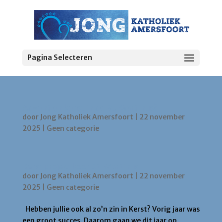
Pagina Selecteren
Advent en kerst in de St. Martinus?
door
Jong Katholiek Amersfoort
|
22 november
2025
|
Geen categorie
Kerstprojectkoor St. Martinus
door
Jong Katholiek Amersfoort
|
22 november
2025
|
Geen categorie
Hebben jullie ook al zo’n zin in Kerst? Vorig jaar was
een groot succes. Daarom gaan we dit jaar op