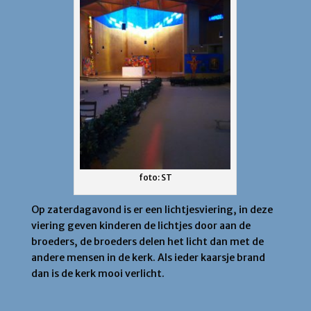
foto: ST
Op zaterdagavond is er een lichtjesviering, in deze
viering geven kinderen de lichtjes door aan de
broeders, de broeders delen het licht dan met de
andere mensen in de kerk. Als ieder kaarsje brand
dan is de kerk mooi verlicht.