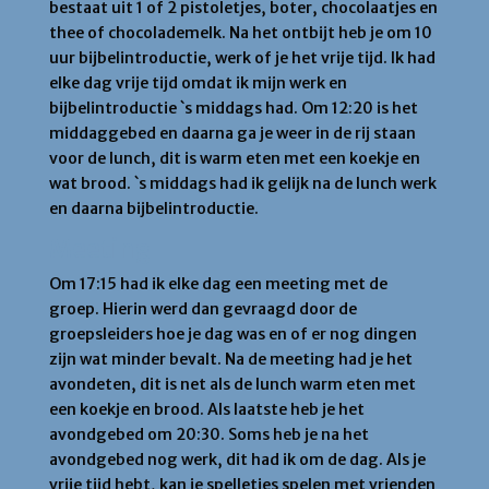
bestaat uit 1 of 2 pistoletjes, boter, chocolaatjes en
thee of chocolademelk. Na het ontbijt heb je om 10
uur bijbelintroductie, werk of je het vrije tijd. Ik had
elke dag vrije tijd omdat ik mijn werk en
bijbelintroductie `s middags had. Om 12:20 is het
middaggebed en daarna ga je weer in de rij staan
voor de lunch, dit is warm eten met een koekje en
wat brood. `s middags had ik gelijk na de lunch werk
en daarna bijbelintroductie.
Meeting
Om 17:15 had ik elke dag een meeting met de
groep. Hierin werd dan gevraagd door de
groepsleiders hoe je dag was en of er nog dingen
zijn wat minder bevalt. Na de meeting had je het
avondeten, dit is net als de lunch warm eten met
een koekje en brood. Als laatste heb je het
avondgebed om 20:30. Soms heb je na het
avondgebed nog werk, dit had ik om de dag. Als je
vrije tijd hebt, kan je spelletjes spelen met vrienden