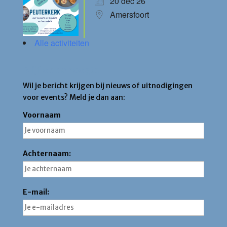
20 dec 26
Amersfoort
Alle activiteiten
Blijf op de hoogte
Wil je bericht krijgen bij nieuws of uitnodigingen
voor events? Meld je dan aan:
Voornaam
Achternaam:
E-mail: