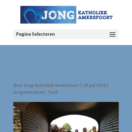
Pagina Selecteren
Bijbel, werk en
Taizétwister
door
Jong Katholiek Amersfoort
|
29 juli 2018
|
Jongerenreizen
,
Taizé