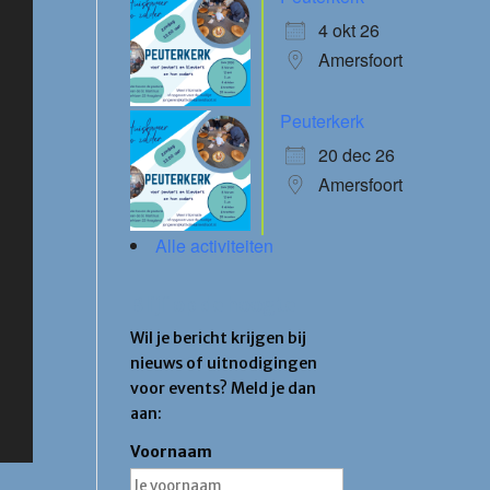
4 okt 26
Amersfoort
Peuterkerk
20 dec 26
Amersfoort
Alle activiteiten
Blijf op de hoogte
Wil je bericht krijgen bij
nieuws of uitnodigingen
voor events? Meld je dan
aan:
Voornaam