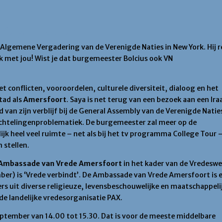
rbindt’
 Saya Abdullah.
Algemene Vergadering van de Verenigde Naties in New York. Hij r
k met jou! Wist je dat burgemeester Bolcius ook VN
 conflicten, vooroordelen, culturele diversiteit, dialoog en het
tad als
Amersfoort
. Saya is net terug van een bezoek aan een Ira
van zijn verblijf bij de General Assembly van de Verenigde Natie
luchtelingenproblematiek. De burgemeester zal meer op de
lijk heel veel ruimte – net als bij het tv programma College Tour 
stellen.
Ambassade van Vrede Amersfoort
in het kader van de Vredeswe
er) is ‘Vrede verbindt’. De Ambassade van Vrede Amersfoort is 
igers uit diverse religieuze, levensbeschouwelijke en maatschappeli
e landelijke vredesorganisatie PAX.
eptember van 14.00 tot 15.30. Dat is voor de meeste middelbare