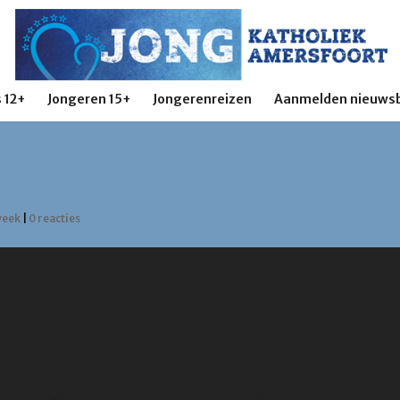
 12+
Jongeren 15+
Jongerenreizen
Aanmelden nieuwsb
foort
week
|
0 reacties