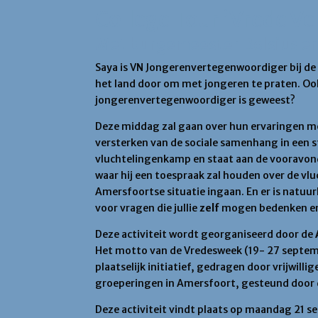
College Tour ‘Vrede Ve
Met burgemeester Bolsius en
Saya is VN Jongerenvertegenwoordiger bij de 
het land door om met jongeren te praten. Oo
jongerenvertegenwoordiger is geweest?
Deze middag zal gaan over hun ervaringen met
versterken van de sociale samenhang in een s
vluchtelingenkamp en staat aan de vooravond 
waar hij een toespraak zal houden over de v
Amersfoortse situatie ingaan. En er is natuur
voor vragen die jullie
zelf
mogen bedenken en 
Deze activiteit wordt georganiseerd door de
Het motto van de Vredesweek (19- 27 septemb
plaatselijk initiatief, gedragen door vrijwill
groeperingen in Amersfoort, gesteund door d
Deze activiteit vindt plaats op maandag 21 s