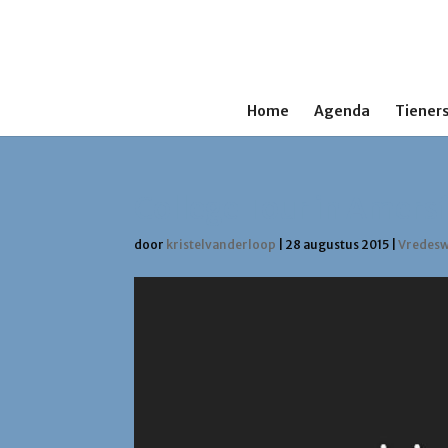
Home
Agenda
Tieners
College Tour in Amers
door
kristelvanderloop
|
28 augustus 2015
|
Vredes