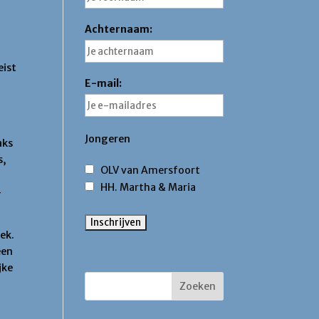
Achternaam:
eist
E-mail:
Jongeren
aks
s,
OLV van Amersfoort
HH. Martha & Maria
–
ek.
een
Zoek binnen deze site
jke