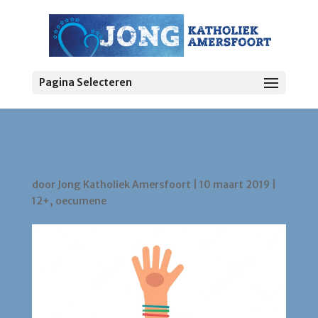
Pagina Selecteren
Brandhout Café: Stress?!
door
Jong Katholiek Amersfoort
|
10 maart 2019
|
12+
,
oecumene