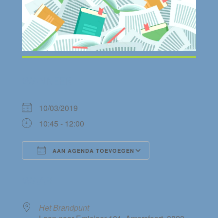
WANNEER
10/03/2019
10:45 - 12:00
AAN AGENDA TOEVOEGEN
Download ICS
Google Calendar
WAAR
Het Brandpunt