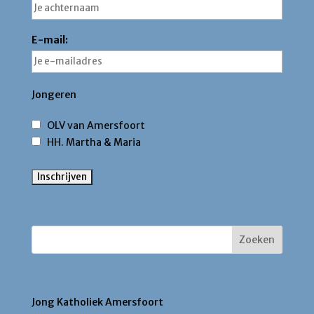
E-mail:
Jongeren
OLV van Amersfoort
HH. Martha & Maria
Zoek binnen deze site
Contact
Jong Katholiek Amersfoort