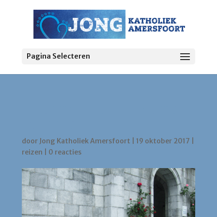
Pagina Selecteren
Informatie bijeenkomst
Lourdes
door
Jong Katholiek Amersfoort
|
19 oktober 2017
|
reizen
|
0 reacties