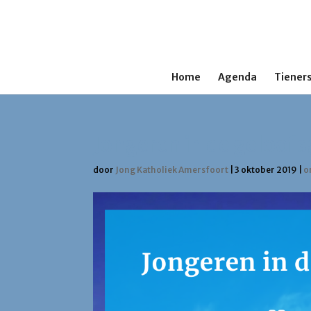
Home
Agenda
Tieners
Jongeren in de geloo
door
Jong Katholiek Amersfoort
|
3 oktober 2019
|
o