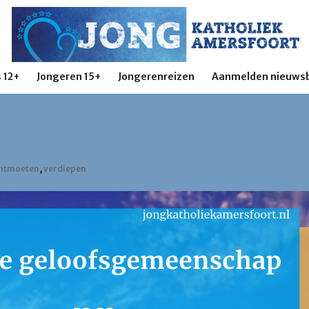
 12+
Jongeren 15+
Jongerenreizen
Aanmelden nieuwsb
fsgemeenschap
ntmoeten
,
verdiepen