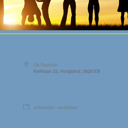
WAAR
De Pastorie
Kerklaan 22, Hoogland, 3828 EB
EVENEMENT TYPE
le Calendar
iCalendar
ontmoeten
verdiepen