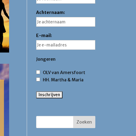
Achternaam:
E-mail:
Jongeren
OLV van Amersfoort
HH. Martha & Maria
Zoek binnen deze site