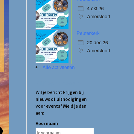
4 okt 26
Amersfoort
Peuterkerk
20 dec 26
Amersfoort
Alle activiteiten
Blijf op de hoogte
Wil je bericht krijgen bij
nieuws of uitnodigingen
voor events? Meld je dan
aan:
Voornaam