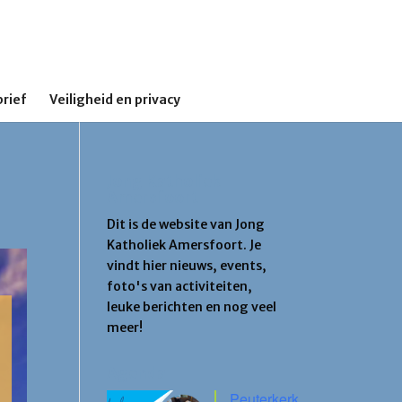
rief
Veiligheid en privacy
Jong Katholiek
Amersfoort
Dit is de website van Jong
Katholiek Amersfoort. Je
vindt hier nieuws, events,
foto's van activiteiten,
leuke berichten en nog veel
meer!
Agenda
Peuterkerk