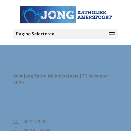
Pagina Selecteren
Kinderwoorddienst
door
Jong Katholiek Amersfoort
|
30 november
2025
WANNEER
30/11/2025
09:00 - 10:00