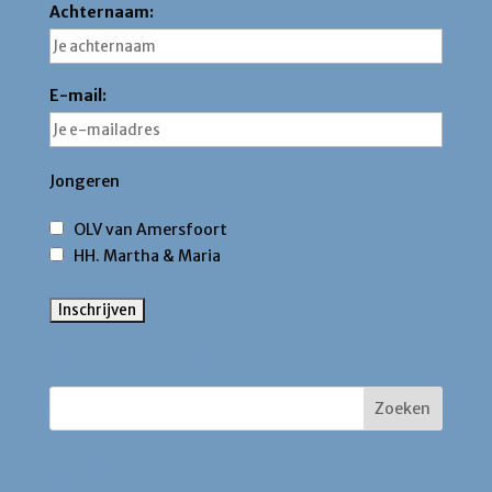
Achternaam:
E-mail:
Jongeren
OLV van Amersfoort
HH. Martha & Maria
Zoek binnen deze site
Contact