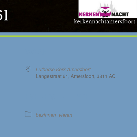
WAAR
Lutherse Kerk Amersfoort
Langestraat 61, Amersfoort, 3811 AC
EVENEMENT TYPE
le Calendar
iCalendar
bezinnen
vieren