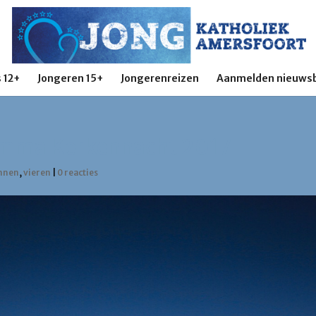
 12+
Jongeren 15+
Jongerenreizen
Aanmelden nieuwsb
mma Kerkennacht 2017
nnen
,
vieren
|
0 reacties