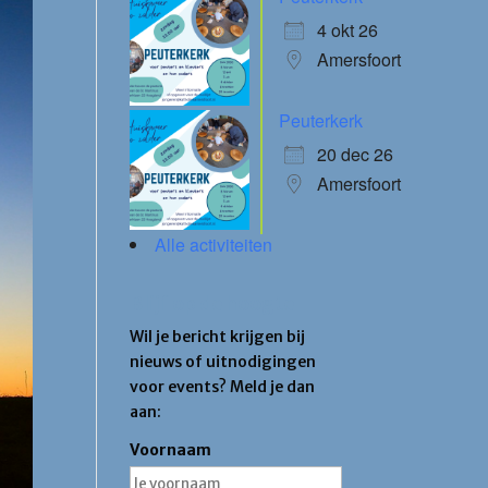
4 okt 26
Amersfoort
Peuterkerk
20 dec 26
Amersfoort
Alle activiteiten
Blijf op de hoogte
Wil je bericht krijgen bij
nieuws of uitnodigingen
voor events? Meld je dan
aan:
Voornaam