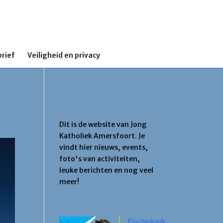
rief
Veiligheid en privacy
Jong Katholiek
Amersfoort
Dit is de website van Jong
Katholiek Amersfoort. Je
vindt hier nieuws, events,
foto's van activiteiten,
leuke berichten en nog veel
meer!
Agenda
Peuterkerk