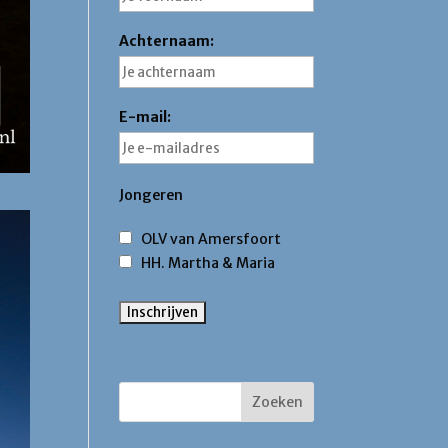
Achternaam:
E-mail:
Jongeren
OLV van Amersfoort
HH. Martha & Maria
Zoek binnen deze site