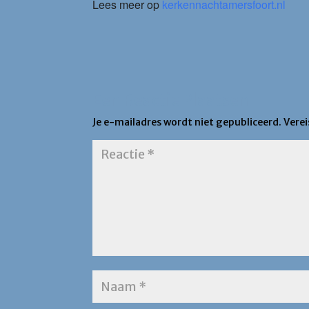
Lees meer op
kerkennachtamersfoort.nl
Een Reactie Plaatsen
Je e-mailadres wordt niet gepubliceerd.
Vere