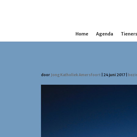
Home
Agenda
Tieners
MEER jongerenprogra
door
Jong Katholiek Amersfoort
|
24 juni 2017
|
bezi