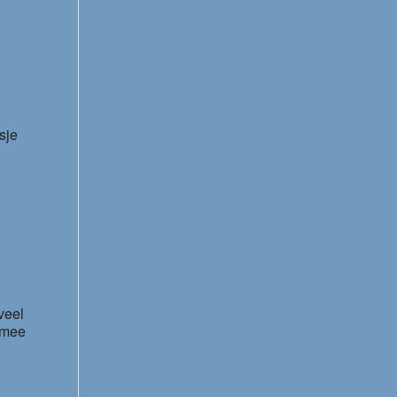
m
sje
veel
m mee