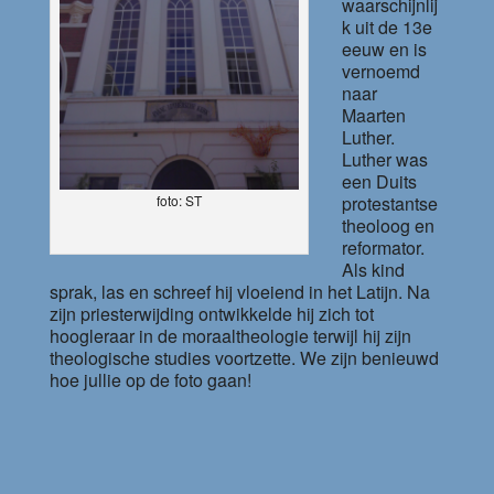
waarschijnlij
k uit de 13e
eeuw en is
vernoemd
naar
Maarten
Luther.
Luther was
een Duits
protestantse
foto: ST
theoloog en
reformator.
Als kind
sprak, las en schreef hij vloeiend in het Latijn. Na
zijn priesterwijding ontwikkelde hij zich tot
hoogleraar in de moraaltheologie terwijl hij zijn
theologische studies voortzette. We zijn benieuwd
hoe jullie op de foto gaan!