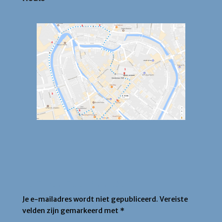
Een Reactie Plaatsen
Je e-mailadres wordt niet gepubliceerd.
Vereiste
velden zijn gemarkeerd met
*