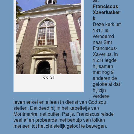
St.
Franciscus
Xaveriusker
k
Deze kerk uit
1817 is
vernoemd
naar Sint
Franciscus-
Xaverius. In
1534 legde
hij samen
met nog 9
anderen de
foto: ST
gelofte af dat
hij zijn
verdere
leven enkel en alleen in dienst van God zou
stellen. Dat deed hij in het kapelletje van
Montmartre, net buiten Parijs. Franciscus reisde
veel af en probeerde met behulp van tolken
mensen tot het christelijk geloof te bewegen.