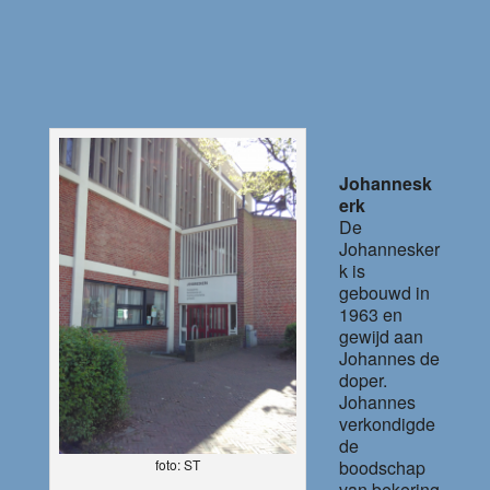
Johannesk
erk
De
Johannesker
k is
gebouwd in
1963 en
gewijd aan
Johannes de
doper.
Johannes
verkondigde
de
boodschap
foto: ST
van bekering