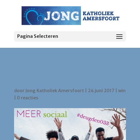
Pagina Selecteren
MEER sociaal photo
challenge Kerkennacht
door
Jong Katholiek Amersfoort
|
24 juni 2017
|
win
|
0 reacties