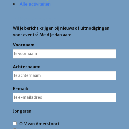
Alle activiteiten
Blijf op de hoogte
Wil je bericht krijgen bij nieuws of uitnodigingen
voor events? Meld je dan aan:
Voornaam
Achternaam:
E-mail:
Jongeren
OLV van Amersfoort