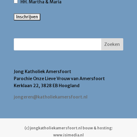
HH. Martha & Maria
Zoek binnen deze site
Contact
Jong Katholiek Amersfoort
Parochie Onze Lieve Vrouw van Amersfoort
Kerklaan 22, 3828 EB Hoogland
jongeren@katholiekamersfoort.nl
(c) jongkatholiekamersfoort.nl bouw & hosting:
www.isimedia.nl