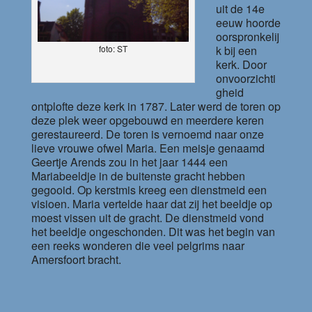
uit de 14e
eeuw hoorde
oorspronkelij
k bij een
foto: ST
kerk. Door
onvoorzichti
gheid
ontplofte deze kerk in 1787. Later werd de toren op
deze plek weer opgebouwd en meerdere keren
gerestaureerd. De toren is vernoemd naar onze
lieve vrouwe ofwel Maria. Een meisje genaamd
Geertje Arends zou in het jaar 1444 een
Mariabeeldje in de buitenste gracht hebben
gegooid. Op kerstmis kreeg een dienstmeid een
visioen. Maria vertelde haar dat zij het beeldje op
moest vissen uit de gracht. De dienstmeid vond
het beeldje ongeschonden. Dit was het begin van
een reeks wonderen die veel pelgrims naar
Amersfoort bracht.