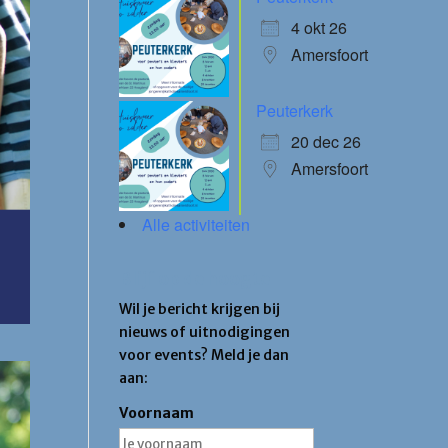
4 okt 26
Amersfoort
Peuterkerk
20 dec 26
Amersfoort
Alle activiteiten
Blijf op de hoogte
Wil je bericht krijgen bij
nieuws of uitnodigingen
voor events? Meld je dan
aan:
Voornaam