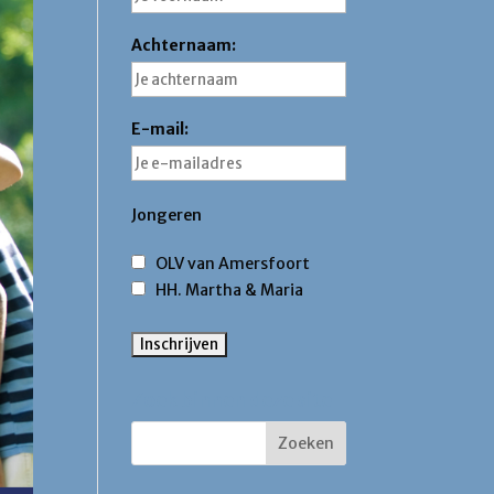
Achternaam:
E-mail:
Jongeren
OLV van Amersfoort
HH. Martha & Maria
Zoek binnen deze site