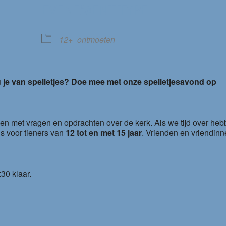
EVENEMENT TYPE
le Calendar
iCalendar
12+
ontmoeten
ou je van spelletjes? Doe mee met onze spelletjesavond op
 met vragen en opdrachten over de kerk. Als we tijd over heb
s voor tieners van
12 tot en met 15 jaar
. Vrienden en vriendin
:30 klaar.