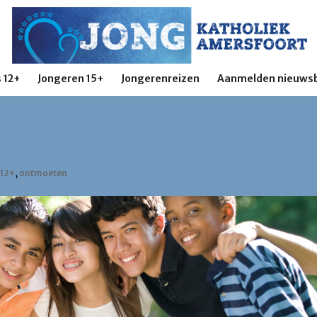
 12+
Jongeren 15+
Jongerenreizen
Aanmelden nieuwsb
end Ganzenborden
|
12+
,
ontmoeten