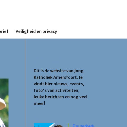
rief
Veiligheid en privacy
Jong Katholiek
Amersfoort
Dit is de website van Jong
Katholiek Amersfoort. Je
vindt hier nieuws, events,
foto's van activiteiten,
leuke berichten en nog veel
meer!
Agenda
Peuterkerk