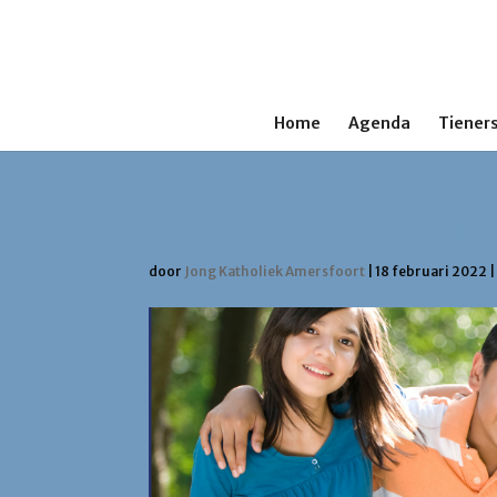
Home
Agenda
Tieners
Spelletjesavond: Lev
door
Jong Katholiek Amersfoort
|
18 februari 2022