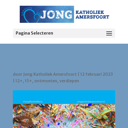
Pagina Selecteren
Thema avond: Carnaval
door
Jong Katholiek Amersfoort
|
12 februari 2023
|
12+
,
15+
,
ontmoeten
,
verdiepen