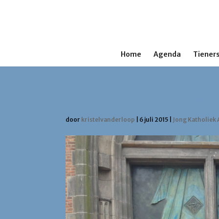
Home
Agenda
Tieners
Fantastisch leuke Jaar
door
kristelvanderloop
|
6 juli 2015
|
Jong Katholiek