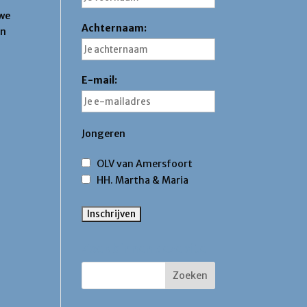
 we
Achternaam:
en
E-mail:
Jongeren
OLV van Amersfoort
HH. Martha & Maria
Zoek binnen deze site