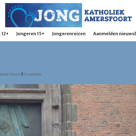
 12+
Jongeren 15+
Jongerenreizen
Aanmelden nieuwsb
afsluiting!
 Amersfoort
|
0 reacties