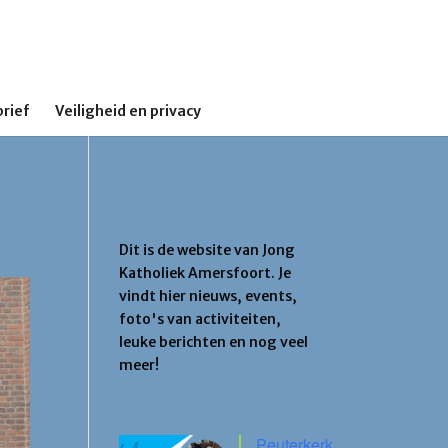
rief
Veiligheid en privacy
Jong Katholiek
Amersfoort
Dit is de website van Jong
Katholiek Amersfoort. Je
vindt hier nieuws, events,
foto's van activiteiten,
leuke berichten en nog veel
meer!
Agenda
Peuterkerk