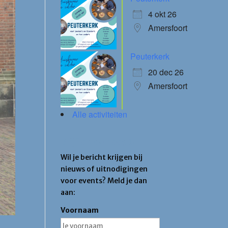
4 okt 26
Amersfoort
Peuterkerk
20 dec 26
Amersfoort
Alle activiteiten
Blijf op de hoogte
Wil je bericht krijgen bij
nieuws of uitnodigingen
voor events? Meld je dan
aan:
Voornaam