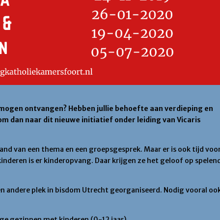
en mogen ontvangen? Hebben jullie behoefte aan verdieping en
dan naar dit nieuwe initiatief onder leiding van Vicaris
hand van een thema en een groepsgesprek. Maar er is ook tijd voo
inderen is er kinderopvang. Daar krijgen ze het geloof op spelen
n andere plek in bisdom Utrecht georganiseerd. Nodig vooral oo
ge gezinnen met kinderen (0-12 jaar).