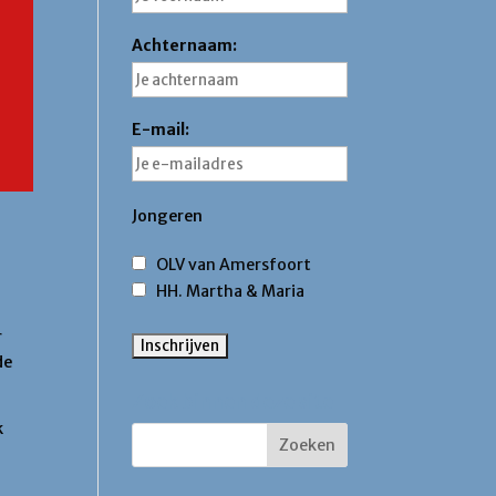
Achternaam:
E-mail:
Jongeren
OLV van Amersfoort
HH. Martha & Maria
r
de
Zoek binnen deze site
k