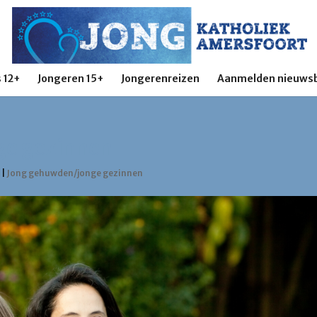
 12+
Jongeren 15+
Jongerenreizen
Aanmelden nieuwsb
ge gezinnen
9
|
Jong gehuwden/jonge gezinnen