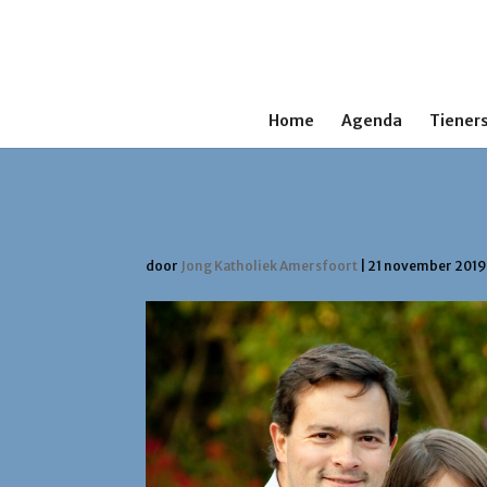
Home
Agenda
Tieners
Jong gehuwden en jon
door
Jong Katholiek Amersfoort
|
21 november 201