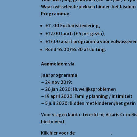
Waar:
wisselende plekken binnen het bisdom 
Programma:
±11.00 Eucharistieviering,
±12.00 lunch (€5 per gezin),
±13.00 apart programma voor volwassenen
Rond 16.00/16.30 afsluiting.
Aanmelden:
via
jonggehuwdenbisdomutrec
Jaarprogramma
– 24 nov 2019:
Geloofsopvoeding
– 26 jan 2020: Huwelijksproblemen
– 19 april 2020: Family planning / intimiteit
– 5 juli 2020: Bidden met kinderen/het gezin
Voor vragen kunt u terecht bij Vicaris Corne
hierboven).
Klik hier voor de
Facebook pagina
.