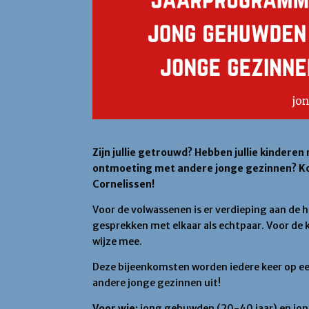
Zijn jullie getrouwd? Hebben jullie kinder
ontmoeting met andere jonge gezinnen? Kom 
Cornelissen!
Voor de volwassenen is er verdieping aan de 
gesprekken met elkaar als echtpaar. Voor de k
wijze mee.
Deze bijeenkomsten worden iedere keer op ee
andere jonge gezinnen uit!
Voor wie:
jong gehuwden (20-40 jaar) en jon