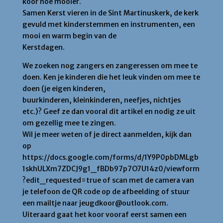
koor hoe mooier.
Samen Kerst vieren in de Sint Martinuskerk, de kerk
gevuld met kinderstemmen en instrumenten, een
mooi en warm begin van de
Kerstdagen.
We zoeken nog zangers en zangeressen om mee te
doen. Ken je kinderen die het leuk vinden om mee te
doen (je eigen kinderen,
buurkinderen, kleinkinderen, neefjes, nichtjes
etc.)? Geef ze dan vooral dit artikel en nodig ze uit
om gezellig mee te zingen.
Wil je meer weten of je direct aanmelden, kijk dan
op
https://docs.google.com/forms/d/1Y9P0pbDMLgb
1skhULXm7ZDCJ9g1_fBDb97p7O7U14z0/viewform
?edit_requested=true of scan met de camera van
je telefoon de QR code op de afbeelding of stuur
een mailtje naar jeugdkoor@outlook.com.
Uiteraard gaat het koor vooraf eerst samen een