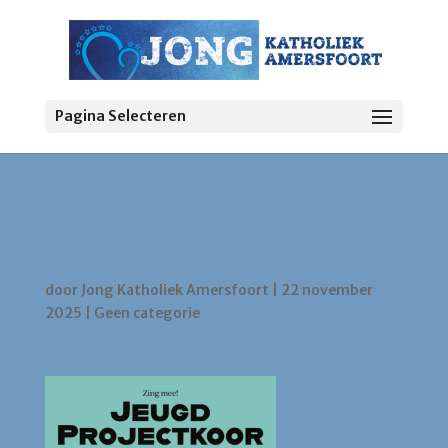
Pagina Selecteren
Kerstprojectkoor St.
Martinus
door
Jong Katholiek Amersfoort
|
22 november
2025
|
Geen categorie