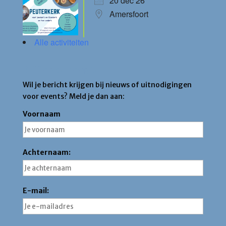
20 dec 26
Amersfoort
Alle activiteiten
Blijf op de hoogte
Wil je bericht krijgen bij nieuws of uitnodigingen
voor events? Meld je dan aan:
Voornaam
Achternaam:
E-mail: