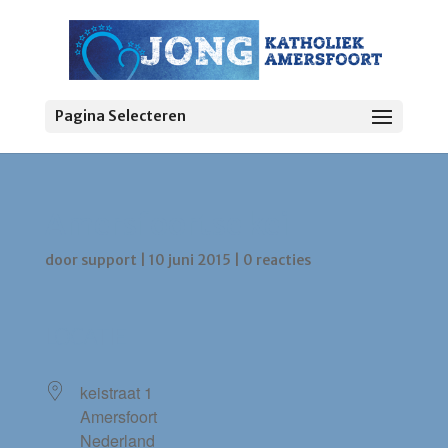
Pagina Selecteren
Amersfoortse kei
door
support
|
10 juni 2015
|
0 reacties
LOCATIE
keistraat 1
Amersfoort
Nederland