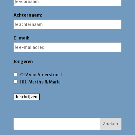
Achternaam:
E-mail:
Jongeren
OLV van Amersfoort
HH. Martha & Maria
Zoek binnen deze site