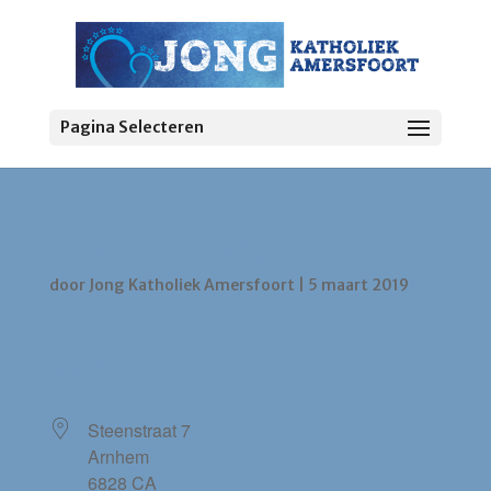
Pagina Selecteren
H. Martinuskerk
door
Jong Katholiek Amersfoort
|
5 maart 2019
LOCATIE
Steenstraat 7
Arnhem
6828 CA