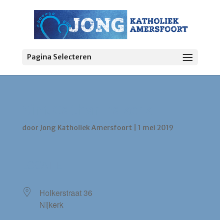
Pagina Selecteren
Sint Catharinakerk
door
Jong Katholiek Amersfoort
|
1 mei 2019
LOCATIE
Holkerstraat 36
Nijkerk