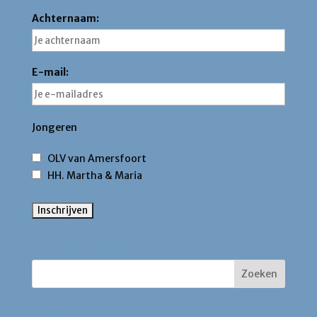
Achternaam:
E-mail:
Jongeren
OLV van Amersfoort
HH. Martha & Maria
Zoek binnen deze site
Contact