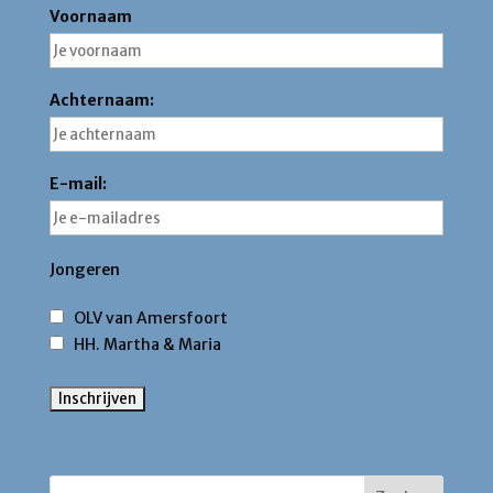
Voornaam
Achternaam:
E-mail:
Jongeren
OLV van Amersfoort
HH. Martha & Maria
Zoek binnen deze site