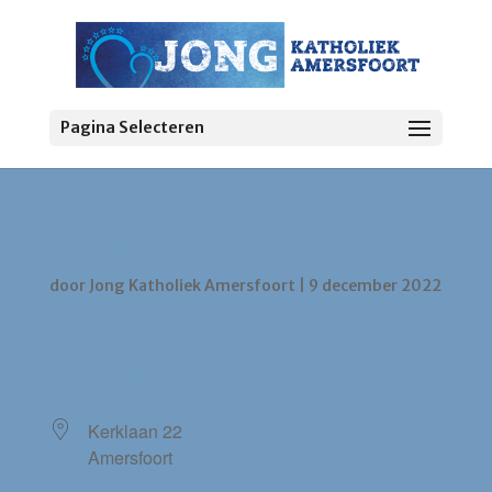
Pagina Selecteren
St. Martinus
door
Jong Katholiek Amersfoort
|
9 december 2022
LOCATIE
Kerklaan 22
Amersfoort