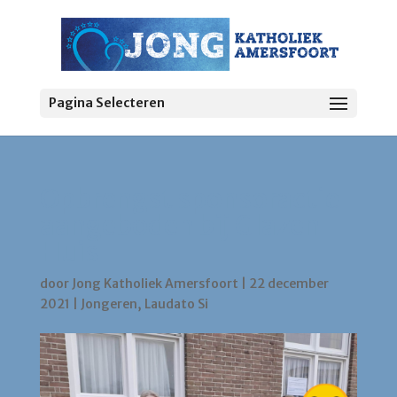
Pagina Selecteren
Opbrengst sponsoractie
aangeboden bij Glazen
Huis
door
Jong Katholiek Amersfoort
|
22 december
2021
|
Jongeren
,
Laudato Si