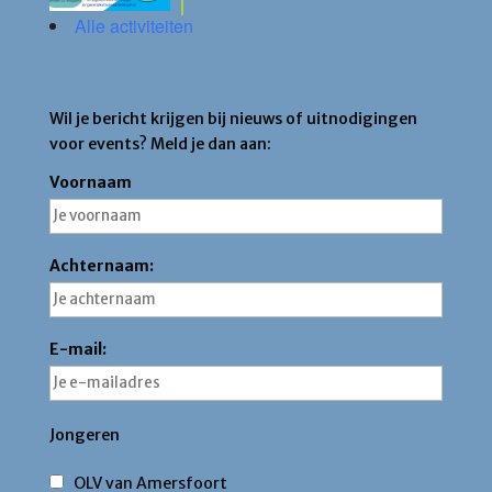
Alle activiteiten
Blijf op de hoogte
Wil je bericht krijgen bij nieuws of uitnodigingen
voor events? Meld je dan aan:
Voornaam
Achternaam:
E-mail:
Jongeren
OLV van Amersfoort