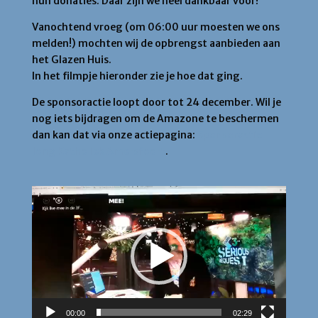
hun donaties. Daar zijn we heel dankbaar voor!
Vanochtend vroeg (om 06:00 uur moesten we ons
melden!) mochten wij de opbrengst aanbieden aan
het Glazen Huis.
In het filmpje hieronder zie je hoe dat ging.
De sponsoractie loopt door tot 24 december. Wil je
nog iets bijdragen om de Amazone te beschermen
dan kan dat via onze actiepagina:
Sponsoractie
Jong Katholiek Amersfoort
.
Videospeler
00:00
02:29