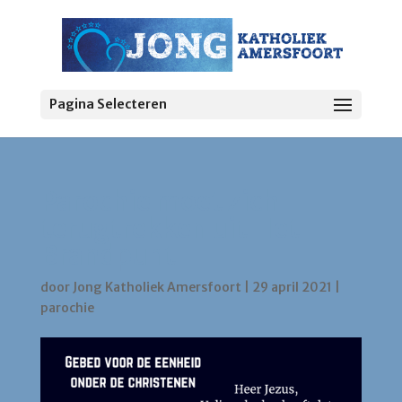
Pagina Selecteren
Parochie moet zich
terugtrekken uit Het
Brandpunt
door
Jong Katholiek Amersfoort
|
29 april 2021
|
parochie