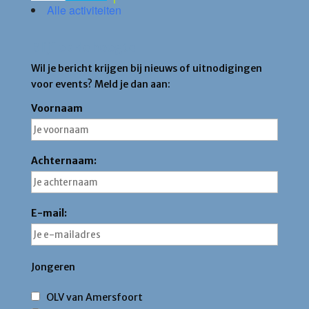
Alle activiteiten
Blijf op de hoogte
Wil je bericht krijgen bij nieuws of uitnodigingen
voor events? Meld je dan aan:
Voornaam
Achternaam:
E-mail:
Jongeren
OLV van Amersfoort