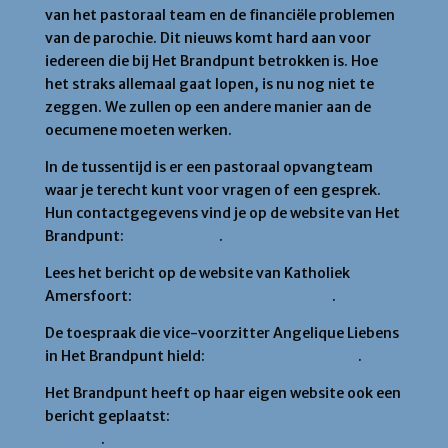
van het pastoraal team en de financiële problemen
van de parochie. Dit nieuws komt hard aan voor
iedereen die bij Het Brandpunt betrokken is. Hoe
het straks allemaal gaat lopen, is nu nog niet te
zeggen. We zullen op een andere manier aan de
oecumene moeten werken.
In de tussentijd is er een pastoraal opvangteam
waar je terecht kunt voor vragen of een gesprek.
Hun contactgegevens vind je op de website van Het
Brandpunt:
Opvangteam
.
Lees het bericht op de website van Katholiek
Amersfoort:
Bisdom trekt parochie terug
.
De toespraak die vice-voorzitter Angelique Liebens
in Het Brandpunt hield:
Toespraak Brandpunt
.
Het Brandpunt heeft op haar eigen website ook een
bericht geplaatst:
Het Brandpunt verder zonder
RK-kerk
.