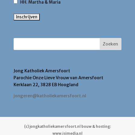
HH. Martha & Maria
Zoek binnen deze site
Contact
Jong Katholiek Amersfoort
Parochie Onze Lieve Vrouw van Amersfoort
Kerklaan 22, 3828 EB Hoogland
jongeren@katholiekamersfoort.nl
(c) jongkatholiekamersfoort.nl bouw & hosting:
www.isimedia.nl