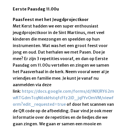
Eerste Paasdag 11.00u
Paasfeest met het Jeugdprojectkoor
Met Kerst hadden we een super enthousiast
jeugdprojectkoor in de Sint Martinus, met veel
kinderen die meezongen en speelden op hun
instrumenten. Wat was het een groot feest voor
jong en oud. Dat herhalen we met Pasen. Doe je
mee? Er zijn 3 repetities vooraf, en dan op Eerste
Paasdag om 11.00u vertellen en zingen we samen
het Paasverhaal in de kerk. Neem vooral weer al je
vriendjes en familie mee. Je kunt je vanaf nu
aanmelden via deze
link:
https://docs.google.com/forms/d/1NXJRY62m
wRTGdmTcqN6xkHstqfcFfz2iD_jqFYvOmVM/viewf
orm?edit_requested=true
of door het scannen van
de QR code op de afbeelding. Daar vind je ook meer
informatie over de repetities en de liedjes die we
gaan zingen. We gaan er samen een mooie en