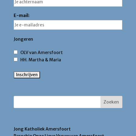
E-mail:
Jongeren
OLV van Amersfoort
HH. Martha & Maria
Zoek binnen deze site
Contact
Jong Katholiek Amersfoort