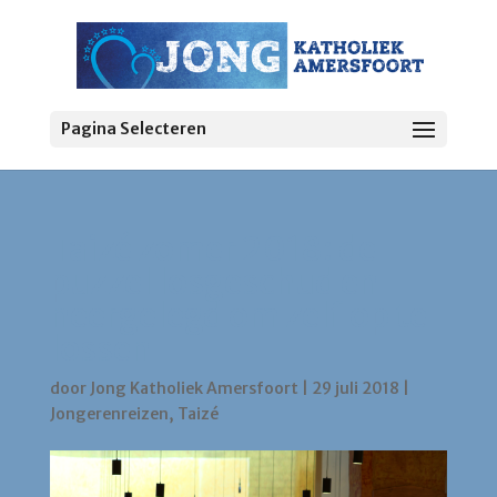
Pagina Selecteren
Taizé zomer 2018: de
puzzel losgeschud en
neergelegd om zelf op te
lossen
door
Jong Katholiek Amersfoort
|
29 juli 2018
|
Jongerenreizen
,
Taizé