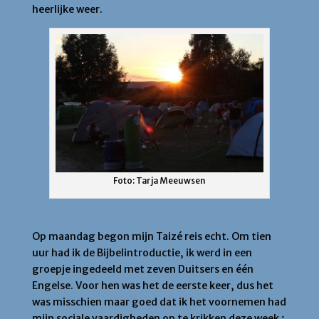
heerlijke weer.
Foto: Tarja Meeuwsen
Awkward
Op maandag begon mijn Taizé reis echt. Om tien
uur had ik de Bijbelintroductie, ik werd in een
groepje ingedeeld met zeven Duitsers en één
Engelse. Voor hen was het de eerste keer, dus het
was misschien maar goed dat ik het voornemen had
mijn sociale vaardigheden op te krikken deze week ;