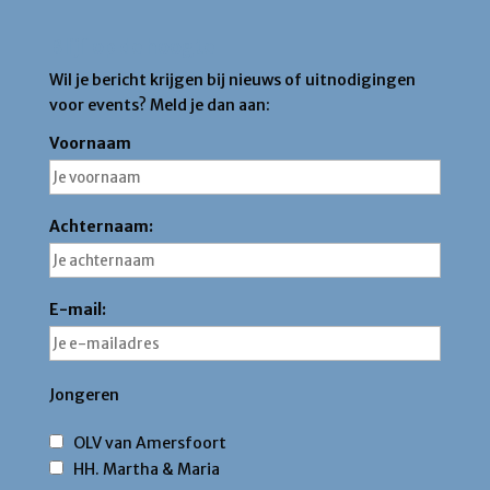
Blijf op de hoogte
Wil je bericht krijgen bij nieuws of uitnodigingen
voor events? Meld je dan aan:
Voornaam
Achternaam:
E-mail:
Jongeren
OLV van Amersfoort
HH. Martha & Maria