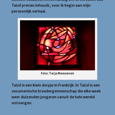
Taizé precies inhoudt, voor ik begin aan mijn
persoonlijk verhaal.
Foto: Tarja Meeuwsen
Taizé is een klein dorpje in Frankrijk. In Taizé is een
oecumenische broedergemeenschap die elke week
weer duizenden jongeren vanuit de hele wereld
ontvangen.
Programma