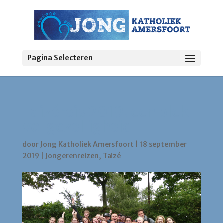
Pagina Selecteren
Taizéreis 2019: een plek
vol gezelligheid
door
Jong Katholiek Amersfoort
|
18 september
2019
|
Jongerenreizen
,
Taizé