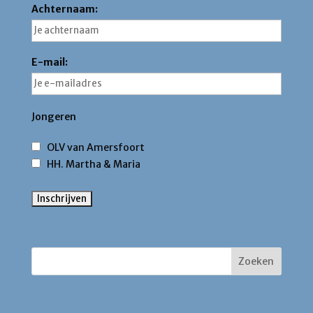
Achternaam:
E-mail:
Jongeren
OLV van Amersfoort
HH. Martha & Maria
Zoek binnen deze site
Contact