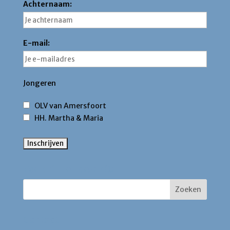
Achternaam:
E-mail:
Jongeren
OLV van Amersfoort
HH. Martha & Maria
Zoek binnen deze site
Contact