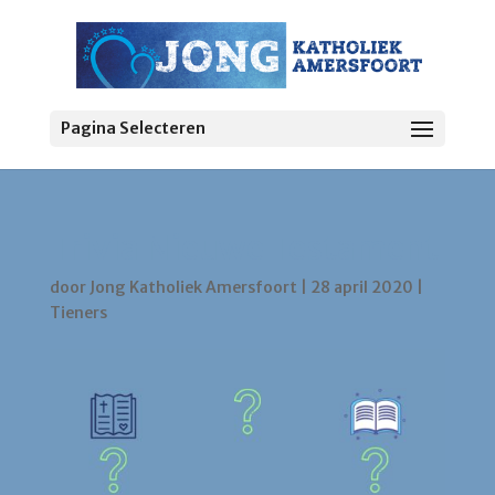
Pagina Selecteren
Trivia Nieuwe Testament
door
Jong Katholiek Amersfoort
|
28 april 2020
|
Tieners