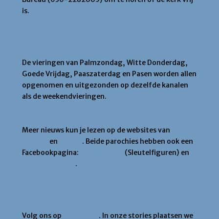
is.
De goede week
De vieringen van Palmzondag, Witte Donderdag,
Goede Vrijdag, Paaszaterdag en Pasen worden allen
opgenomen en uitgezonden op dezelfde kanalen
als de weekendvieringen.
Informatie
Meer nieuws kun je lezen op de websites van
Martha
& Maria
en
OLVvA
. Beide parochies hebben ook een
Facebookpagina:
@rkeemland
(Sleutelfiguren) en
@rkamersfoort
.
Jongeren
Volg ons op
Instagram
. In onze stories plaatsen we