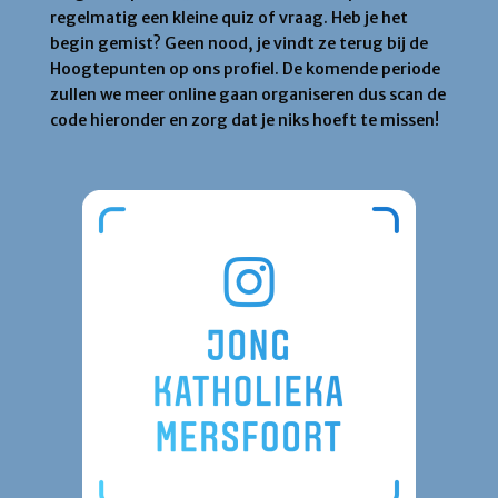
regelmatig een kleine quiz of vraag. Heb je het
begin gemist? Geen nood, je vindt ze terug bij de
Hoogtepunten op ons profiel. De komende periode
zullen we meer online gaan organiseren dus scan de
code hieronder en zorg dat je niks hoeft te missen!