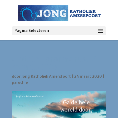
Pagina Selecteren
Update Coronavirus 24
maart 2020
door
Jong Katholiek Amersfoort
|
24 maart 2020
|
parochie