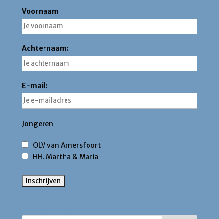
Voornaam
Achternaam:
E-mail:
Jongeren
OLV van Amersfoort
HH. Martha & Maria
Zoek binnen deze site