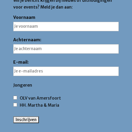
Wil je bericht krijgen bij nieuws of uitnodigingen
voor events? Meld je dan aan:
Voornaam
Achternaam:
E-mail:
Jongeren
OLV van Amersfoort
HH. Martha & Maria