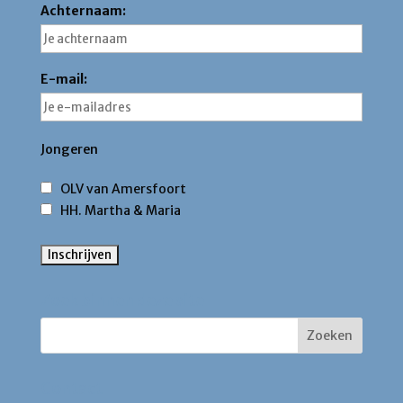
Achternaam:
E-mail:
Jongeren
OLV van Amersfoort
HH. Martha & Maria
Zoek binnen deze site
Contact