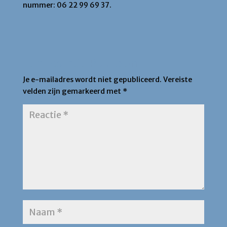
nummer: 06 22 99 69 37.
Een Reactie Plaatsen
Je e-mailadres wordt niet gepubliceerd.
Vereiste
velden zijn gemarkeerd met
*