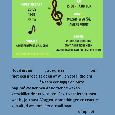
Houd jij van
zingen
, zoek je een
gezellig spel
om
met een groep te doen of wil je vooral tijd om
tot
jezelf te komen
? Neem een kijkje op onze
Events
pagina! We hebben de komende weken
verschillende activiteiten. Er zit vast iets tussen
wat bij jou past. Vragen, opmerkingen en reacties
zijn altijd welkom! Per e-mail naar
suhailtafur@katholiekamersfoort.nl
of op het