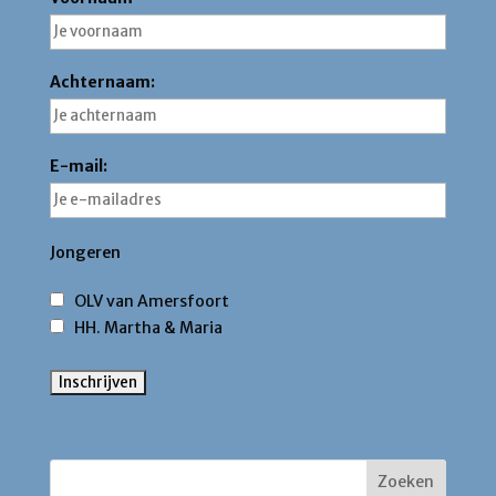
Achternaam:
E-mail:
Jongeren
OLV van Amersfoort
HH. Martha & Maria
Zoek binnen deze site